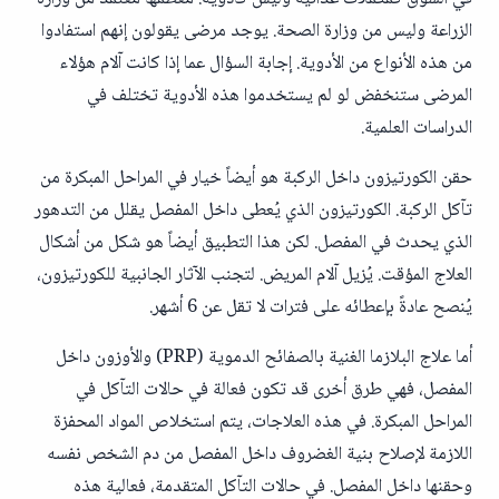
الزراعة وليس من وزارة الصحة. يوجد مرضى يقولون إنهم استفادوا
من هذه الأنواع من الأدوية. إجابة السؤال عما إذا كانت آلام هؤلاء
المرضى ستنخفض لو لم يستخدموا هذه الأدوية تختلف في
الدراسات العلمية.
حقن الكورتيزون داخل الركبة هو أيضاً خيار في المراحل المبكرة من
تآكل الركبة. الكورتيزون الذي يُعطى داخل المفصل يقلل من التدهور
الذي يحدث في المفصل. لكن هذا التطبيق أيضاً هو شكل من أشكال
العلاج المؤقت. يُزيل آلام المريض. لتجنب الآثار الجانبية للكورتيزون،
يُنصح عادةً بإعطائه على فترات لا تقل عن 6 أشهر.
أما علاج البلازما الغنية بالصفائح الدموية (PRP) والأوزون داخل
المفصل، فهي طرق أخرى قد تكون فعالة في حالات التآكل في
المراحل المبكرة. في هذه العلاجات، يتم استخلاص المواد المحفزة
اللازمة لإصلاح بنية الغضروف داخل المفصل من دم الشخص نفسه
وحقنها داخل المفصل. في حالات التآكل المتقدمة، فعالية هذه