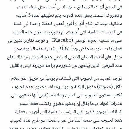
في السوق أنها فعالة. يطلق عليها الناس أسماء مثل عُرف الديك،
وغضروف السمك. بعض هذه الأدوية يتم تطبيقها لمدة 3 أسابيع
متتالية، بينما تم إنتاج أنواع أخرى تُعطى كحقنة واحدة في السنة.
في الدراسات العلمية التي أُجريت، لم يتم إثبات تفوق هذه الأدوية
على ما نسميه الدواء الوهمي (Placebo)، أو توجد تقارير تشير إلى
فعاليتها بمستوى منخفض جداً. نظراً لأن فعالية هذه الأدوية محل
جدل، فإن أنظمة الضمان الصحي لا تغطي هذه الأدوية. ومع ذلك، فإن
عدد المرضى الذين يُبلغون عن شعورهم براحة سريرية ليس بالقليل.
توجد العديد من الحبوب التي تُستخدم يومياً عن طريق الفم لعلاج
تآكل (خشونة) مفصل الركبة والورك. يختلف محتوى هذه الحبوب.
يُكتب محتوى الحبوب على العلب، وعادة ما يُدّعى أنها تحتوي على
عشرات المواد. بينما يُقال إن بعضها عضوي وتُكتب فقط أسماء
النباتات الموجودة فيها. في الدراسات العلمية التي أُجريت، فعالية
هذه الحبوب على صحة المفاصل غير واضحة. تم طرح هذه الحبوب
في السوق كمكملات غذائية وليس كأدوية. معظمها معتمد من وزارة