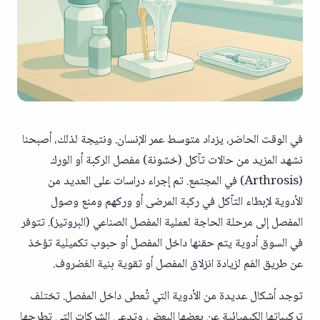
في الوقت الحاضر، يزداد متوسط عمر الإنسان. ونتيجة لذلك، أصبحنا
نشهد المزيد من حالات تآكل (خشونة) مفصل الركبة أو الورك
(Arthrosis) في المجتمع. تم إجراء دراسات على العديد من
الأدوية لإبطاء التآكل في ركبة المرضى أو وركهم ومنع وصول
المفصل إلى مرحلة الحاجة لعملية المفصل الصناعي (البروتيز). تتوفر
في السوق أدوية يتم حقنها داخل المفصل أو حبوب تكميلية تؤخذ
عن طريق الفم لزيادة انزلاق المفصل أو تقوية بنية الغضروف.
توجد أشكال عديدة من الأدوية التي تُعطى داخل المفصل. تختلف
تركيباتها الكيميائية عن بعضها البعض، وتدعي الشركات التي تطرحها