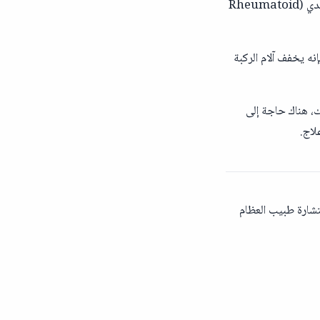
الالتهابية في المفاصل مثل التهاب المفاصل العظمي (Osteoarthritis) والتهاب المفاصل الروماتويدي (Rheumatoid
أوزون مع البلازما الغنية بالصفائح الدموية (PRP - Platelet Rich Plasma)، فإنه يخفف آلام الركبة
لك، هناك حاجة إلى
لاج.
تشارة طبيب العظام