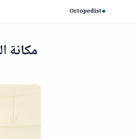
●
Ortopedist
مكانة ا