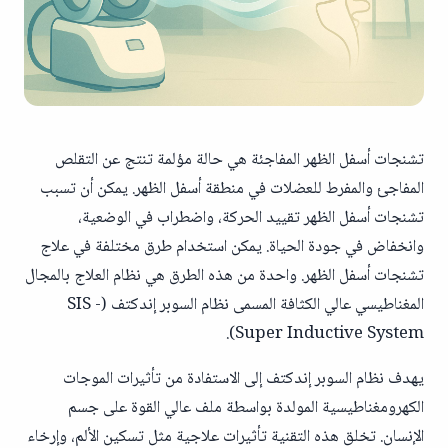
تشنجات أسفل الظهر المفاجئة هي حالة مؤلمة تنتج عن التقلص
المفاجئ والمفرط للعضلات في منطقة أسفل الظهر. يمكن أن تسبب
تشنجات أسفل الظهر تقييد الحركة، واضطراب في الوضعية،
وانخفاض في جودة الحياة. يمكن استخدام طرق مختلفة في علاج
تشنجات أسفل الظهر. واحدة من هذه الطرق هي نظام العلاج بالمجال
المغناطيسي عالي الكثافة المسمى نظام السوبر إندكتف (SIS -
Super Inductive System).
يهدف نظام السوبر إندكتف إلى الاستفادة من تأثيرات الموجات
الكهرومغناطيسية المولدة بواسطة ملف عالي القوة على جسم
الإنسان. تخلق هذه التقنية تأثيرات علاجية مثل تسكين الألم، وإرخاء