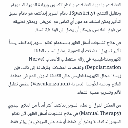
العضلات، وتقوية العضلات، والتئام الكسور، وزيادة الدورة الدموية،
وتقليل التشنج (Spasticity). نظام السوبر إندكتف هو نظام عميق
التأثير يمكن استخدامه دون أي تماس مع المريض، ويمكن تطبيقه
من فوق الملابس، ويمكن أن يصل إلى قوة 2.5 تسلا.
في علاج تشنجات أسفل الظهر باستخدام نظام السوبر إندكتف، ينشأ
تأثير تسهيل العضلات أو التقوية بفضل تسبب الطاقة
الكهرومغناطيسية في إزالة استقطاب الأعصاب (Nerve
Depolarization) وتقلصات العضلات. بالإضافة إلى ذلك، فإن
زيادة المجال الكهرومغناطيسي عالي الكثافة لدوران الدم في منطقة
العلاج ودعمه للأوعية الدموية (Vascularization) يضمن تقليل
الألم وتسريع عملية الشفاء.
من الممكن القول أن نظام السوبر إندكتف أكثر أماناً من العلاج اليدوي
(Manual Therapy) في علاج تشنجات أسفل الظهر. لأن نظام
السوبر إندكتف لا يطبق أي ضغط أو شد على المريض، بل يؤثر فقط