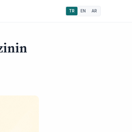
TR
EN
AR
zinin