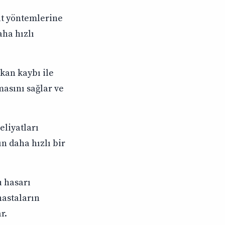
at yöntemlerine
aha hızlı
kan kaybı ile
masını sağlar ve
eliyatları
ın daha hızlı bir
u hasarı
hastaların
r.