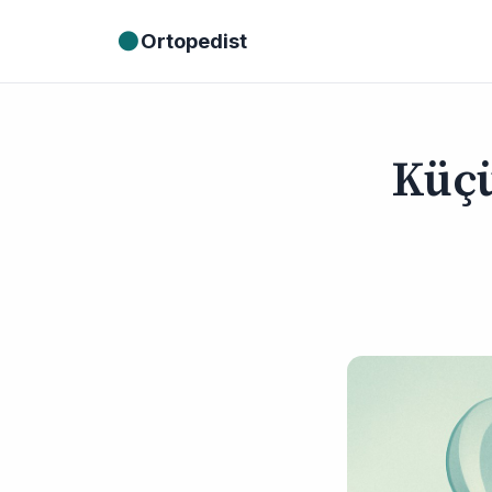
●
Ortopedist
Küçü