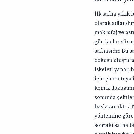
İlk safha yıkık
olarak adlandırı
makrofaj ve ost
gün kadar sürme
safhasıdır. Bu 
dokusu oluştura
iskeleti yapar,
için çimentoya 
kemik dokusunun
sonunda çekilen
başlayacaktır. T
yöntemine göre 
sonraki safha b