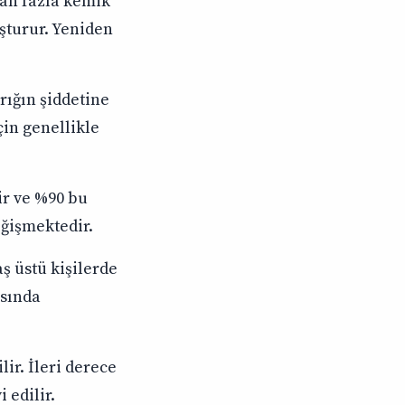
şan fazla kemik
şturur. Yeniden
rığın şiddetine
çin genellikle
ir ve %90 bu
eğişmektedir.
aş üstü kişilerde
asında
lir. İleri derece
 edilir.