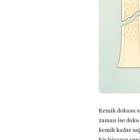
Kemik dokusu sü
zaman ise doku 
kemik kadar sağ
bir binanın yen