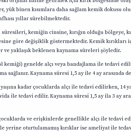
ski orijinal haline getirmek için kırık bölgesinde olu
er, yük binen kısımlara daha sağlam kemik dokusu olu
afhası yıllar sürebilmektedir.
üresileri, kemiğin cinsine, kırığın olduğu bölgeye, kı
sine göre değişiklik göstermektedir. Kemik kırıkları i
er ve yaklaşık beklenen kaynama süreleri şöyledir.
l kemiği) genelde alçı veya bandajlama ile tedavi edil
ma sağlanır. Kaynama süresi 1,5 ay ile 4 ay arasında d
4 yaşına kadar çocuklarda alçı ile tedavi edilirken, 14 y
vida ile tedavi edilir. Kaynama süresi 1,5 ay ila 3 ay ar
 çocuklarda ve erişkinlerde genellikle alçı ile tedavi edi
 ile yerine oturtulamamış kırıklar ise ameliyat ile tedavi