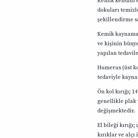
Kemik kendini e
dokuları temizl
şekillendirme s
Kemik kaynama s
ve kişinin bünye
yapılan tedavil
Humerus (üst ko
tedaviyle kayna
Ön kol kırığı; 1
genellikle plak 
değişmektedir.
El bileği kırığı;
kırıklar ve alçı