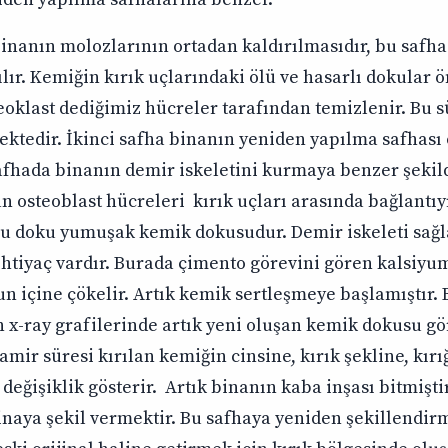
 binanın molozlarının ortadan kaldırılmasıdır, bu safh
lır. Kemiğin kırık uçlarındaki ölü ve hasarlı dokular ö
eoklast dediğimiz hücreler tarafından temizlenir. Bu sü
ktedir. İkinci safha binanın yeniden yapılma safhası 
safhada binanın demir iskeletini kurmaya benzer şeki
n osteoblast hücreleri kırık uçları arasında bağlantıy
 bu doku yumuşak kemik dokusudur. Demir iskeleti sa
ihtiyaç vardır. Burada çimento görevini gören kalsiy
 içine çökelir. Artık kemik sertleşmeye başlamıştır.
 x-ray grafilerinde artık yeni oluşan kemik dokusu g
amir süresi kırılan kemiğin cinsine, kırık şekline, kırı
değişiklik gösterir. Artık binanın kaba inşası bitmişt
inaya şekil vermektir. Bu safhaya yeniden şekillendirm