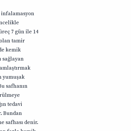
a infalamasyon
ncelikle
reç 7 gün ile 14
olan tamir
lde kemik
ı sağlayan
ğlamlaştırmak
um yumuşak
 Bu safhanın
örülmeye
ğın tedavi
ir. Bundan
e safhası denir.