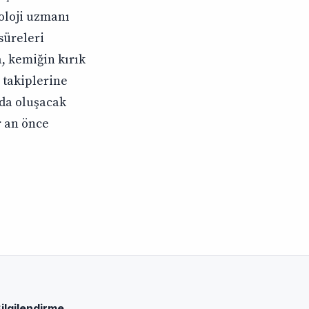
oloji uzmanı
süreleri
, kemiğin kırık
 takiplerine
nda oluşacak
 an önce
ilgilendirme