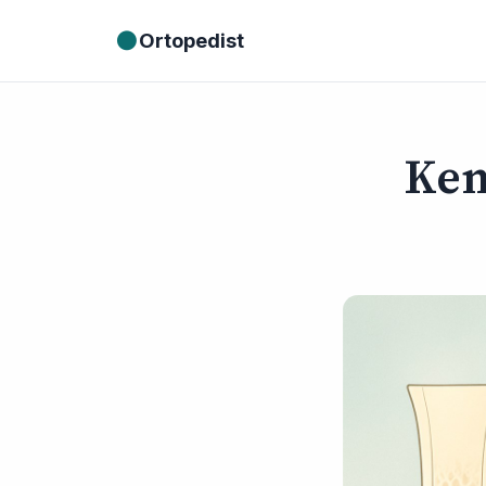
●
Ortopedist
Kem