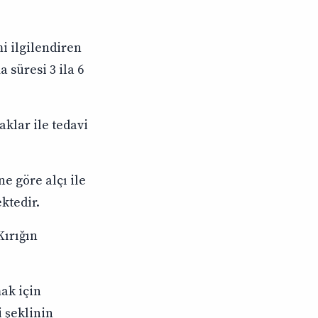
mi ilgilendiren
 süresi 3 ila 6
aklar ile tedavi
ne göre alçı ile
ktedir.
Kırığın
ak için
i şeklinin