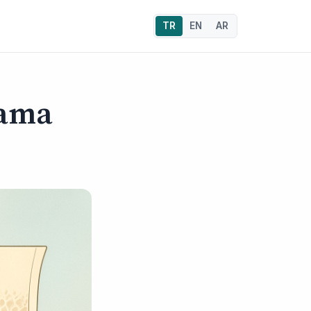
TR
EN
AR
nama